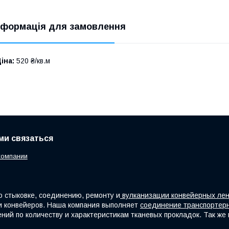
нформація для замовлення
іна:
520 ₴/кв.м
ами связаться
компании
 стыковке, соединению, ремонту и
вулканизации конвейерных ле
и конвейеров. Наша компания выполняет
соединение транспортерн
чений по количеству и характеристикам тканевых прокладок. Так ж