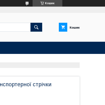
Кошик
Кошик
нспортерної стрічки