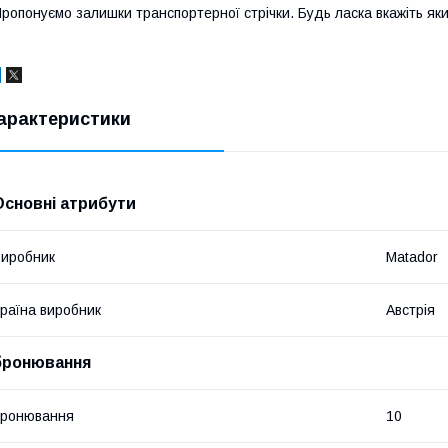
ропонуємо залишки транспортерної стрічки. Будь ласка вкажіть яки
арактеристики
Основні атрибути
иробник
Matador
раїна виробник
Австрія
бронювання
бронювання
10