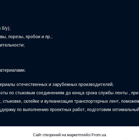
б/у);
ы, порезы, пробои и пр.;
ительности;
материалами.
ериалы отечественных и зарубежных производителей.
ты по стыковым соединениям до конца срока службы ленты , при
у, стыковке, склейке и вулканизация транспортерных лент, помо
ержку по выполнению проектных работ, подготовим оптимальный 
Сайт створений на маркетплейсі
Prom.ua