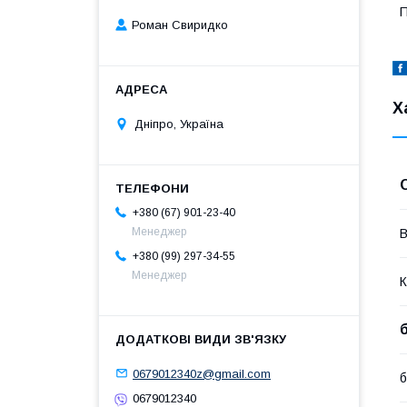
П
Роман Свиридко
Х
Дніпро, Україна
+380 (67) 901-23-40
Менеджер
В
+380 (99) 297-34-55
Менеджер
К
0679012340z@gmail.com
0679012340