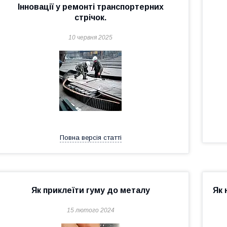
Інновації у ремонті транспортерних
стрічок.
10 червня 2025
Повна версія статті
Як приклеїти гуму до металу
Як 
15 лютого 2024