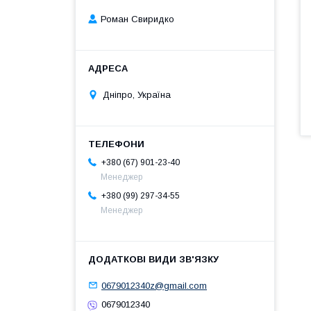
Роман Свиридко
Дніпро, Україна
+380 (67) 901-23-40
Менеджер
+380 (99) 297-34-55
Менеджер
0679012340z@gmail.com
0679012340