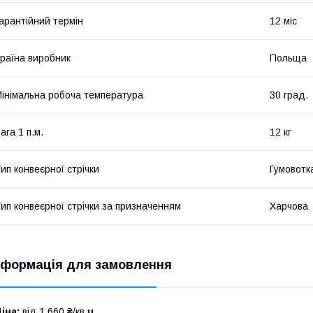
арантійний термін
12 міс
раїна виробник
Польща
інімальна робоча температура
30 град.
ага 1 п.м.
12 кг
ип конвеєрної стрічки
Гумовотк
ип конвеєрної стрічки за призначенням
Харчова
нформація для замовлення
іна:
від 1 660 ₴/кв.м