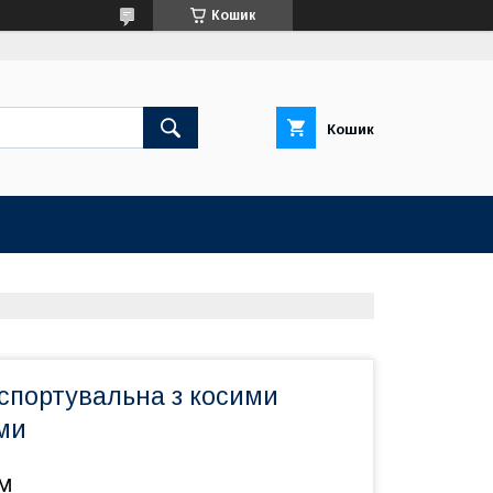
Кошик
Кошик
спортувальна з косими
ми
.м