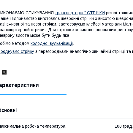
ВИКОНАЄМО СТИКУВАННЯ
транспортерної СТРІЧКИ
різної товщи
аше Підприємство виготовляє шевронні стрічки з висотою шеврона 
азі вживаної та нової стрічки. застосовуємо клейові матеріали Маг
ранспортерной стрічки. Для стрічок з косим шевроном використов
еврону висота може бути будь-яка
обімо методом
холодної вулканізації
.
оєднуємо стрічку
з перегородками аналогічно звичайній стрічці т
арактеристики
Основні
аксимальна робоча температура
100 град