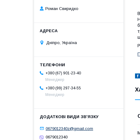
Роман Свиридко
Н
б
т
ш
Дніпро, Україна
Р
П
+380 (67) 901-23-40
Менеджер
+380 (99) 297-34-55
Х
Менеджер
0679012340z@gmail.com
М
0679012340