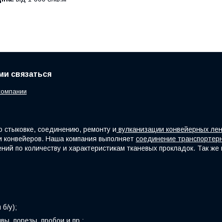
ами связаться
компании
 стыковке, соединению, ремонту и
вулканизации конвейерных ле
и конвейеров. Наша компания выполняет
соединение транспортерн
чений по количеству и характеристикам тканевых прокладок. Так ж
б/у);
ы, порезы, пробои и пр.;