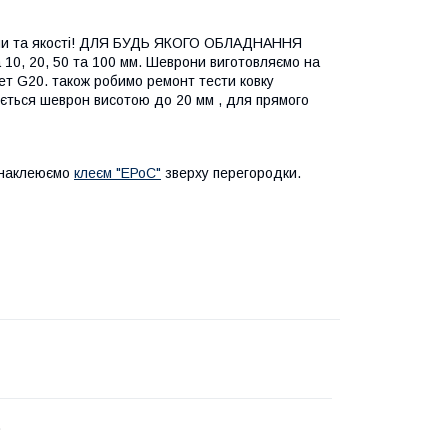
ни та якості! ДЛЯ БУДЬ ЯКОГО ОБЛАДНАННЯ
10, 20, 50 та 100 мм. Шеврони виготовляємо на
нет G20. також робимо ремонт тести ковку
ується шеврон висотою до 20 мм , для прямого
а наклеюємо
клеєм "ЕРоС"
зверху перегородки.
.