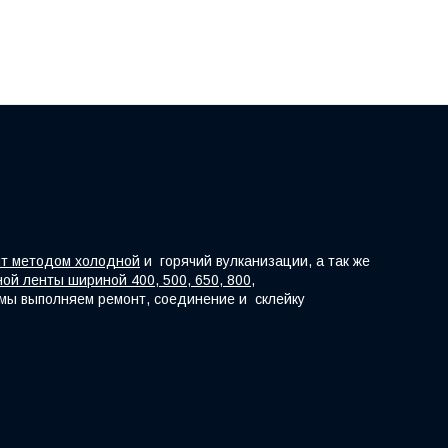
нт методом холодной
и горячий вулканизации, а так же
ой ленты шириной 400, 500, 650, 800,
е мы выполняем ремонт, соединение и склейку