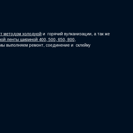
нт методом холодной
и горячий вулканизации, а так же
ой ленты шириной 400, 500, 650, 800,
е мы выполняем ремонт, соединение и склейку