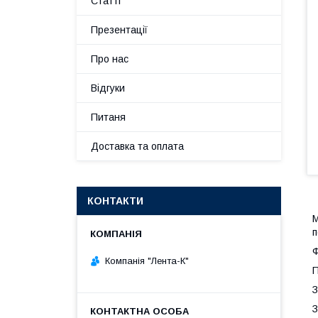
Статті
Презентації
Про нас
Відгуки
Питаня
Доставка та оплата
КОНТАКТИ
М
п
Ф
Компанія "Лента-К"
П
З
З