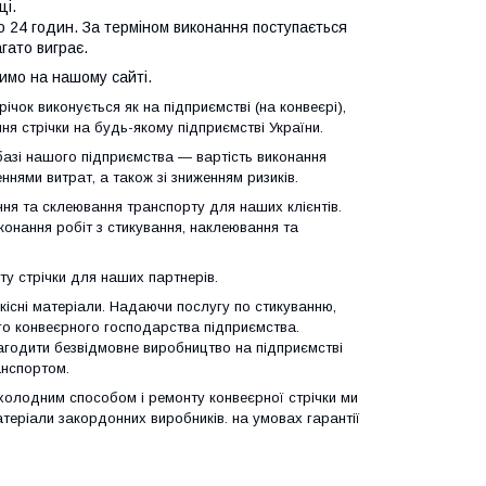
ці.
о 24 годин. За терміном виконання поступається
гато виграє.
имо на нашому сайті.
річок виконується як на підприємстві (на конвеєрі),
ння стрічки на будь-якому підприємстві України.
а базі нашого підприємства — вартість виконання
нями витрат, а також зі зниженням ризиків.
ання та склеювання транспорту для наших клієнтів.
онання робіт з стикування, наклеювання та
нту стрічки для наших партнерів.
кісні матеріали. Надаючи послугу по стикуванню,
ого конвеєрного господарства підприємства.
агодити безвідмовне виробництво на підприємстві
анспортом.
 холодним способом і ремонту конвеєрної стрічки ми
теріали закордонних виробників. на умовах гарантії