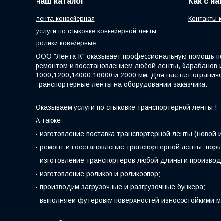
наш каталог
Как с н
лента конвейерная
Контакты 
услуги по стыковке конвейерной ленты
ролики ковейерные
ООО "Лента-К" оказывает профессиональную помощь по
ремонтом и восстановлением любой ленты, барабанов 
1000,1200,14000,16000 и 2000 мм
. Для нас нет ограни
транспортерные ленты на оборудовании заказчика.
Оказываем услуги по стыковке транспортерной ленты !
А также
- изготовление поставка транспортерной ленты (новой и 
- ремонт и восстановление транспортерной ленты: порыв
- изготовление транспортеров любой длины и производ
- изготовление роликов и роликоопор;
- производим загрузочные и разгрузочные бункера;
- выполняем футеровку поверхностей износостойкими 