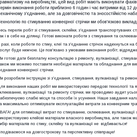
равматизму на виробництві, цей вид робіт мають виконувати фахів
ермін виконання роботи приблизно 6 годин і час витримки від 12 д
еханічному з'єднанню, але за довговічністю та зносостійкістю наба
ехнологію по стикуванню конвеєрної стрічки ми обов'язково виклад
есь перелік робіт зі стикування, склейки, з'єднання транспортуваних ст
ак і в себе на ділянці. Готові виконати роботи з стикування та склеюва
 разі, коли роботи по стику, клеї та з'єднанню стрічок надихнуться н
ослуг буде нижчою. Це пов'язано з умовами виконання робіт, відряджен
и готові дати безплатну консультацію з ремонту, вулканізації, стикув
акож ми можемо поставити необхідні матеріали та обладнання для вик
'єднання конвеєрної стрічки.
и розробили інструкцію зі з'єднання, стикування, вулканізації та ремо
ля виконання наших робіт ми використовуємо передові технології та я
клеюванню, вулканізації та ремонту стрічки, ми проводимо аудит усь
абезпечуємо слабкі місця та способи їх усунення. Наше завдання нал
а максимально оптимізувати експлуатаційні витрати за конвеєрним тр
ВАГА! для оптимізації витрат по стикуванню, склеювання, вулканізації
икористовуємо клейові матеріали власного виробництва, але також ма
ибір матеріалів по стику, склейку та вулканізації не відбивається!
подіваємося на довгострокову та перспективну співпрацю!