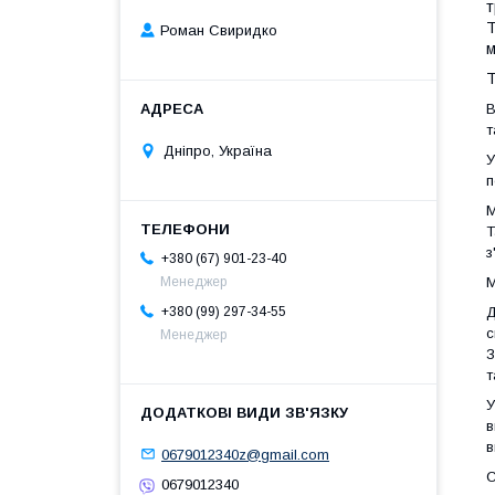
т
Т
Роман Свиридко
м
Т
В
т
Дніпро, Україна
У
п
М
Т
з
+380 (67) 901-23-40
Менеджер
М
+380 (99) 297-34-55
Д
с
Менеджер
З
т
У
в
в
0679012340z@gmail.com
С
0679012340