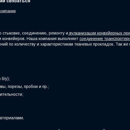
ами связаться
компании
 стыковке, соединению, ремонту и
вулканизации конвейерных ле
и конвейеров. Наша компания выполняет
соединение транспортерн
чений по количеству и характеристикам тканевых прокладок. Так ж
б/у);
ы, порезы, пробои и пр.;
ительности;
материалами.