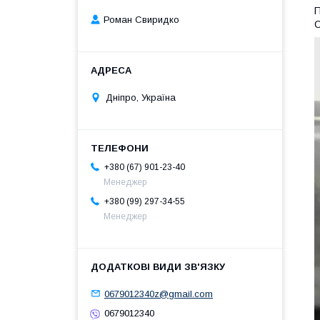
П
Роман Свиридко
О
Дніпро, Україна
+380 (67) 901-23-40
Менеджер
+380 (99) 297-34-55
Менеджер
0679012340z@gmail.com
0679012340