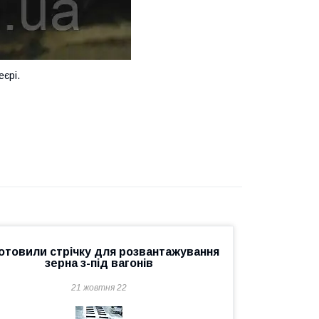
єрі.
отовили стрічку для розвантажування
зерна з-під вагонів
21 жовтня 22