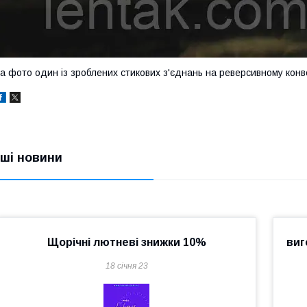
а фото один із зроблених стикових з'єднань на реверсивному конве
нші новини
Щорічні лютневі знижки 10%
виг
18 січня 23