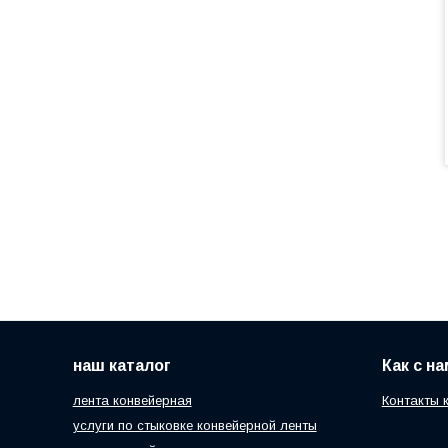
наш каталог
Как с н
лента конвейерная
Контакты 
услуги по стыковке конвейерной ленты